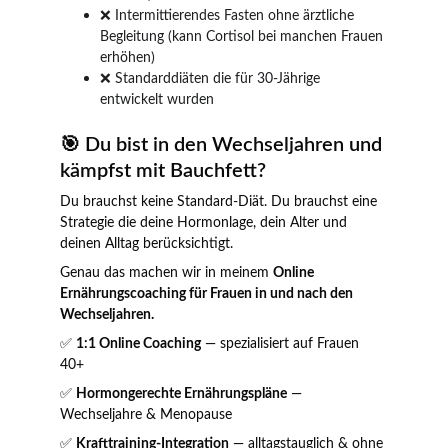
❌ Intermittierendes Fasten ohne ärztliche 
Begleitung (kann Cortisol bei manchen Frauen 
erhöhen)
❌ Standarddiäten die für 30-Jährige 
entwickelt wurden
🎯 Du bist in den Wechseljahren und 
kämpfst mit Bauchfett?
Du brauchst keine Standard-Diät. Du brauchst eine 
Strategie die deine Hormonlage, dein Alter und 
deinen Alltag berücksichtigt.
Genau das machen wir in meinem 
Online 
Ernährungscoaching für Frauen in und nach den 
Wechseljahren.
✅ 
1:1 Online Coaching
 — spezialisiert auf Frauen 
40+ 
✅ 
Hormongerechte Ernährungspläne
 — 
Wechseljahre & Menopause 
✅ 
Krafttraining-Integration
 — alltagstauglich & ohne 