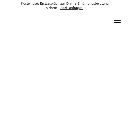
Kostenloses Erstgespräch zur Online-Ernährungsberatung 
sichern - 
Jetzt  anfragen!
Alice Werner
Über Alice Werner – deine 
Ernährungsberaterin für 
nachhaltiges Abnehmen
Ich unterstütze Menschen dabei, trotz 
Stress, Gewichtsproblemen und 
gesundheitlicher Herausforderungen 
nachhaltig abzunehmen und mehr 
Energie, Gesundheit und 
Lebensqualität zu gewinnen – 