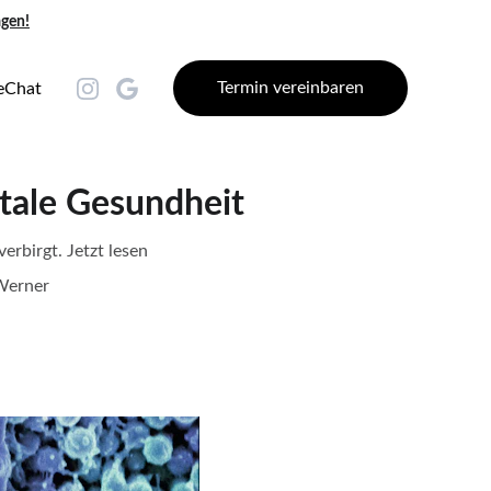
agen!
Termin vereinbaren
eChat
tale Gesundheit
rbirgt. Jetzt lesen
Werner