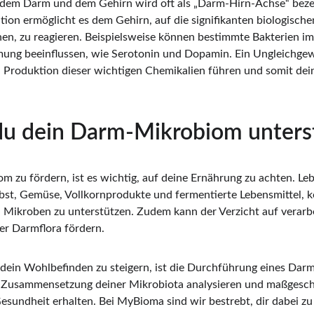
dem Darm und dem Gehirn wird oft als „Darm-Hirn-Achse“ bezei
ion ermöglicht es dem Gehirn, auf die signifikanten biologischen
n, zu reagieren. Beispielsweise können bestimmte Bakterien i
mung beeinflussen, wie Serotonin und Dopamin. Ein Ungleichgew
n Produktion dieser wichtigen Chemikalien führen und somit de
du dein Darm-Mikrobiom unters
 zu fördern, ist es wichtig, auf deine Ernährung zu achten. Lebe
Obst, Gemüse, Vollkornprodukte und fermentierte Lebensmittel, k
Mikroben zu unterstützen. Zudem kann der Verzicht auf verarbe
ner Darmflora fördern.
 dein Wohlbefinden zu steigern, ist die Durchführung eines Dar
e Zusammensetzung deiner Mikrobiota analysieren und maßgesc
esundheit erhalten. Bei MyBioma sind wir bestrebt, dir dabei zu 