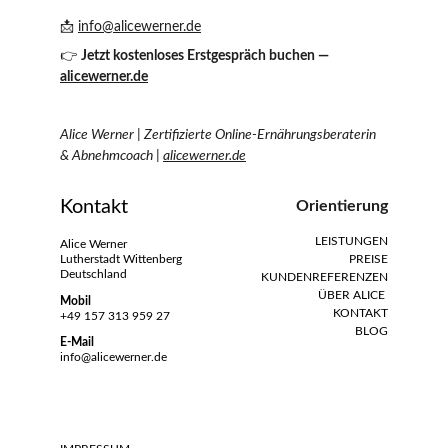
📩 
info@alicewerner.de
👉 
Jetzt kostenloses Erstgespräch buchen — 
alicewerner.de
Alice Werner | Zertifizierte Online-Ernährungsberaterin 
& Abnehmcoach | 
alicewerner.de
Kontakt
Orientierung
LEISTUNGEN
Alice Werner
Lutherstadt Wittenberg
PREISE
Deutschland
KUNDENREFERENZEN
ÜBER ALICE 
Mobil
KONTAKT
+49 157 313 959 27
BLO
G
E-Mail
info@alicewerner.de