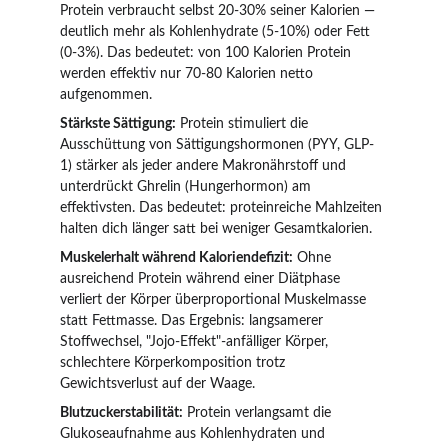
Protein verbraucht selbst 20-30% seiner Kalorien — 
deutlich mehr als Kohlenhydrate (5-10%) oder Fett 
(0-3%). Das bedeutet: von 100 Kalorien Protein 
werden effektiv nur 70-80 Kalorien netto 
aufgenommen.
Stärkste Sättigung:
 Protein stimuliert die 
Ausschüttung von Sättigungshormonen (PYY, GLP-
1) stärker als jeder andere Makronährstoff und 
unterdrückt Ghrelin (Hungerhormon) am 
effektivsten. Das bedeutet: proteinreiche Mahlzeiten 
halten dich länger satt bei weniger Gesamtkalorien.
Muskelerhalt während Kaloriendefizit:
 Ohne 
ausreichend Protein während einer Diätphase 
verliert der Körper überproportional Muskelmasse 
statt Fettmasse. Das Ergebnis: langsamerer 
Stoffwechsel, "Jojo-Effekt"-anfälliger Körper, 
schlechtere Körperkomposition trotz 
Gewichtsverlust auf der Waage.
Blutzuckerstabilität:
 Protein verlangsamt die 
Glukoseaufnahme aus Kohlenhydraten und 